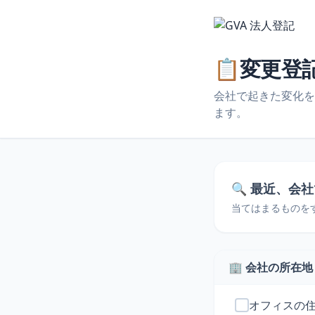
📋
変更登
会社で起きた変化を
ます。
🔍 最近、会
当てはまるものを
🏢 会社の所在
オフィスの