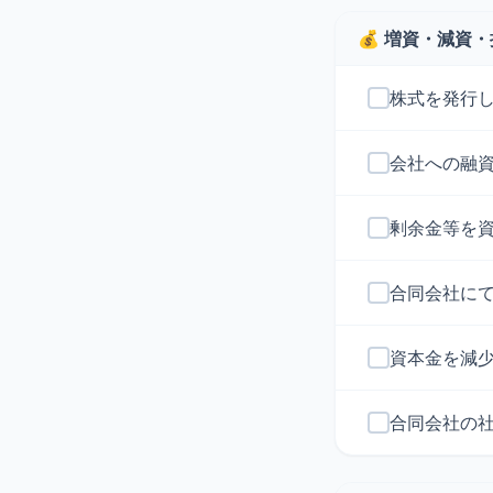
💰 増資・減資
株式を発行
会社への融
剰余金等を
合同会社に
資本金を減
合同会社の