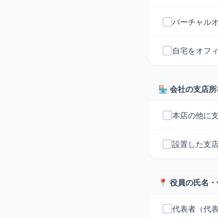
バーチャル
自宅をオフ
🏪 会社の支店
本店の他に
設置した支
📍 役員の氏名
代表者（代