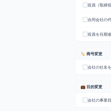
役員（取締
合同会社の
役員を任期
🏷️ 商号変更
会社の社名
💼 目的変更
会社の事業