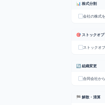
📊 株式分割
会社の株式
🎯 ストックオ
ストックオ
🔄 組織変更
合同会社か
🏁 解散・清算